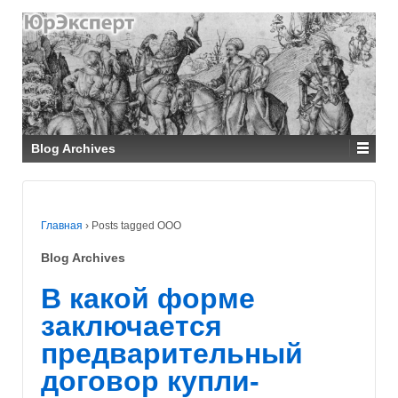
↓
ПЕРЕЙТИ
К
ОСНОВНОМУ
СОДЕРЖИМОМУ
Blog Archives
Главная
›
Posts tagged ООО
Blog Archives
В какой форме
заключается
предварительный
договор купли-